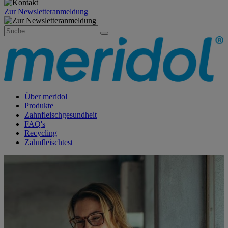
Zur Newsletteranmeldung
Über meridol
Produkte
Zahnfleischgesundheit
FAQ's
Recycling
Zahnfleischtest