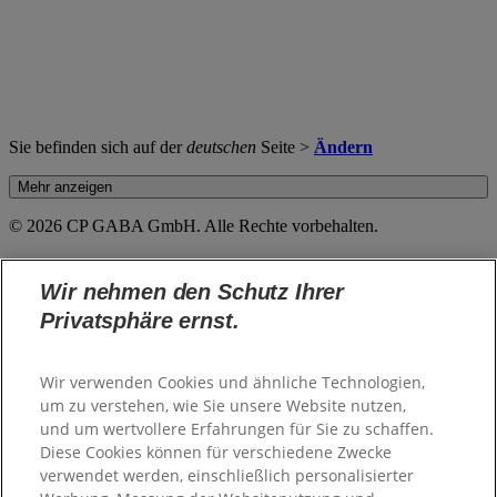
Sie befinden sich auf der
deutschen
Seite >
Ändern
Mehr anzeigen
© 2026 CP GABA GmbH. Alle Rechte vorbehalten.
Besuchen Sie uns auf der ganzen Welt
Wir nehmen den Schutz Ihrer
Privatsphäre ernst.
Austria - Österreich
Belgium - België
Wir verwenden Cookies und ähnliche Technologien,
Belgium - Belgique
um zu verstehen, wie Sie unsere Website nutzen,
Croatia - Hrvatska
Czech Republic - Česká Republika
und um wertvollere Erfahrungen für Sie zu schaffen.
Finland - Suomi
Diese Cookies können für verschiedene Zwecke
France - France
verwendet werden, einschließlich personalisierter
Germany - Deutschland