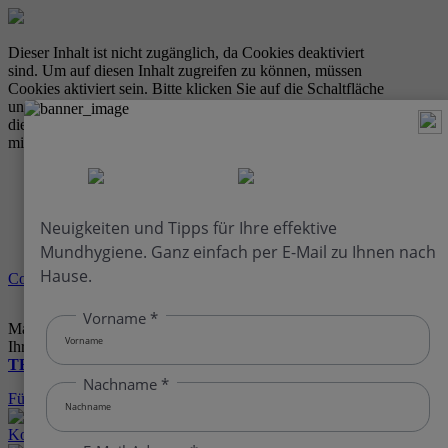
Dieser Inhalt ist nicht zugänglich, da Cookies deaktiviert
sind. Um auf diesen Inhalt zugreifen zu können, müssen
Cookies aktiviert sein. Bitte klicken Sie auf die Schaltfläche
unten, aktivieren Sie Cookies und aktualisieren Sie dann
die Seite. Sie können Ihre Cookie-Einstellungen jederzeit
mit dem Cookie-Einstellungswerkzeug verwalten.
Cookies verwalten
Machen Sie unseren
Zahnfleischtest
, um die besten
Produkte
für
Ihre speziellen
Bedürfnisse zu finden.
HIER GEHT’S ZUM
TEST
Für Fachkreise
Kontakt