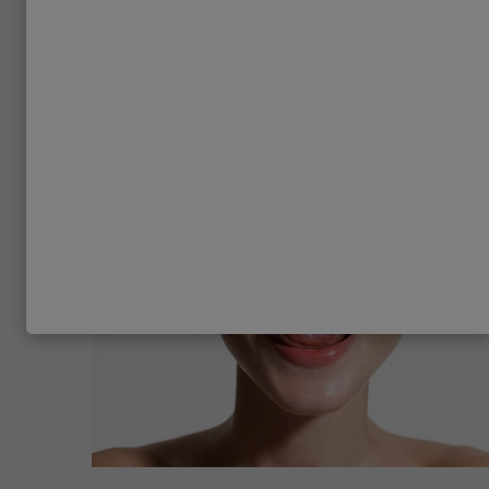
Bläschen im Mund oder auf Zunge: Warum sie entstehen
was dagegen hilft
Was tun bei weißen Bläschen auf der Zunge, Aphten um
Mund oder Papillen? Erfahren Sie mehr über Ursachen u
Behandlung der schmerzenden Bläschen.