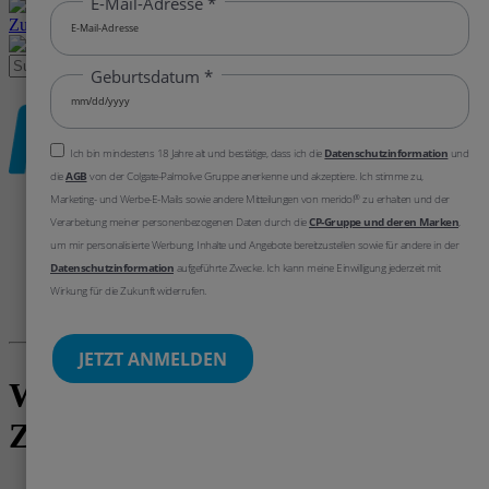
Zur Newsletteranmeldung
Über meridol
Produkte
Zahnfleischgesundheit
FAQ's
Recycling
Zahnfleischtest
Wie stärkt man das
Zahnfleisch?